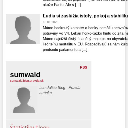
akože Fantu. Ale s [...]
Ľudia si zaslúžia istoty, pokoj a stabili
16.01.2025
Máme hacknutý kataster a banky nemôžu schvaľov
potraviny vo V4. Lekári horko-ťažko flintu do žita ne
Máme najnižší čistý finančný majetok na obyvateľa
liečiteľnú mortalitu v EÚ. Rozpadávajú sa nám kult
predsedu parlamentu a [...]
RSS
sumwald
sumwald.blog.pravda.sk
Len ďalšia Blog - Pravda
stránka
Štatistiky blogu