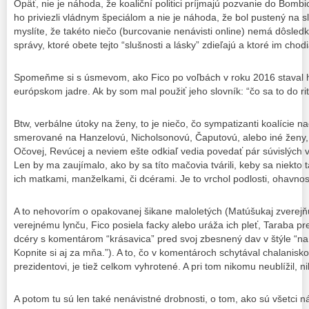
Opäť, nie je náhoda, že koaliční politici príjmajú pozvanie do Bombic
ho priviezli vládnym špeciálom a nie je náhoda, že bol pustený na
myslíte, že takéto niečo (burcovanie nenávisti online) nemá dôsledk
správy, ktoré obete tejto “slušnosti a lásky” zdieľajú a ktoré im cho
Spomeňme si s úsmevom, ako Fico po voľbách v roku 2016 staval h
európskom jadre. Ak by som mal použiť jeho slovník: “čo sa to do rit
Btw, verbálne útoky na ženy, to je niečo, čo sympatizanti koalície na
smerované na Hanzelovú, Nicholsonovú, Čaputovú, alebo iné ženy, 
Očovej, Revúcej a neviem ešte odkiaľ vedia povedať pár súvislých vi
Len by ma zaujímalo, ako by sa títo mačovia tvárili, keby sa niekt
ich matkami, manželkami, či dcérami. Je to vrchol podlosti, ohavnos
A to nehovorím o opakovanej šikane maloletých (Matúšukaj zverejňuj
verejnému lynču, Fico posiela facky alebo uráža ich pleť, Taraba pr
dcéry s komentárom “krásavica” pred svoj zbesnený dav v štýle “na,
Kopnite si aj za mňa.”). A to, čo v komentároch schytával chalanisk
prezidentovi, je tiež celkom vyhrotené. A pri tom nikomu neublížil, 
A potom tu sú len také nenávistné drobnosti, o tom, ako sú všetci ná