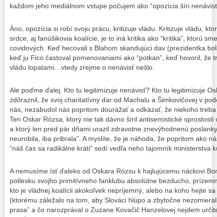
každom jeho mediálnom vstupe počujem ako “opozícia šíri nenávisť”
Áno, opozícia si robí svoju prácu, kritizuje vládu. Kritizuje vládu, ktor
srdce, aj fanúšikovia koalície, je to iná kritika ako “kritika”, ktorú 
covidových. Keď hecovali s Blahom skandujúci dav (prezidentka bol
keď ju Fico častoval pomenovaniami ako “potkan”, keď hovoril, že 
vládu lopatami…vtedy zrejme o nenávisť nešlo.
Ale poďme ďalej. Kto tu legitimizuje nenávisť? Kto tu legitimizuje 
zdôraznil, že svoj charitatívny dar od Machalu a Šimkovičovej v po
nás, nezabudol nás popritom dourážať a odkázať, že niekoho treba 
Ten Oskar Rózsa, ktorý nie tak dávno šíril antisemistické sprostosti 
a ktorý len pred pár dňami urazil zdravotne znevýhodnenú poslank
neurobila, iba pribrala”. A myslíte, že je náhoda, že popritom ako nás
“náš čas sa radikálne kráti” sedí vedľa neho tajomník ministerstva k
A nemusíme ísť ďaleko od Oskara Rózsu k hajlujúcemu náckovi Bom
potlesku svojho primitívneho fanklubu absolútne bezducho, prízem
kto je vládnej koalícii akokoľvek nepríjemný, alebo na koho hejte sa
(ktorému záležalo na tom, aby Slováci hlúpo a zbytočne nezomierali
prasa” a čo narozprával o Zuzane Kovačič Hanzelovej nejdem určite 