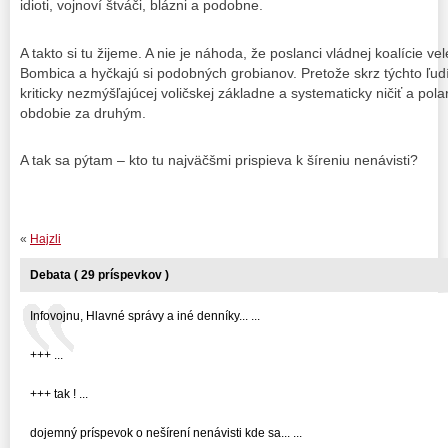
idioti, vojnoví štváči, blázni a podobne.
A takto si tu žijeme. A nie je náhoda, že poslanci vládnej koalície v
Bombica a hyčkajú si podobných grobianov. Pretože skrz týchto ľud
kriticky nezmýšľajúcej voličskej základne a systematicky ničiť a po
obdobie za druhým.
A tak sa pýtam – kto tu najväčšmi prispieva k šíreniu nenávisti?
«
Hajzli
Debata ( 29 príspevkov )
Infovojnu, Hlavné správy a iné denníky... ...
+++ ...
+++ tak ! ...
dojemný príspevok o nešírení nenávisti kde sa... ...