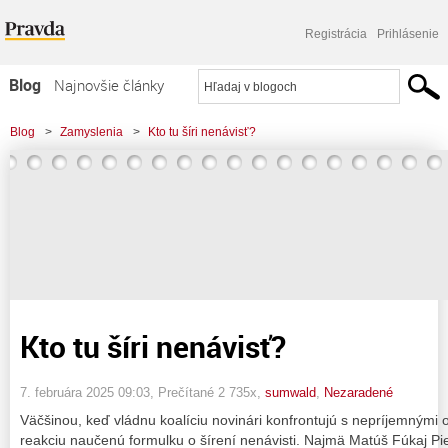
Registrácia
Prihlásenie
Blog
Najnovšie články
Najčítanejšie články
Blog
>
Zamyslenia
>
Kto tu šíri nenávisť?
Najkomentovanejšie články
Zoznam blogov
Komerčné blogy
Kto tu šíri nenávisť?
7. februára 2025 09:03
, Prečítané 2 735x,
sumwald
,
Nezaradené
Väčšinou, keď vládnu koalíciu novinári konfrontujú s nepríjemnými
reakciu naučenú formulku o šírení nenávisti. Najmä Matúš Fúkaj Pie