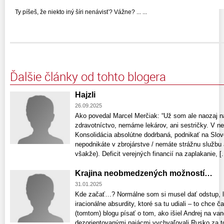
Ty píšeš, že niekto iný šíri nenávisť? Vážne? ... ...
Ďalšie články od tohto blogera
Hajzli
26.09.2025
Ako povedal Marcel Merčiak: “Už som ale naozaj na
zdravotníctvo, nemáme lekárov, ani sestričky. V n
Konsolidácia absolútne dodrbaná, podnikať na Slo
nepodnikáte v zbrojárstve / nemáte strážnu službu
všakže). Deficit verejných financií na zaplakanie, [..
Krajina neobmedzených možností…
31.01.2025
Kde začať…? Normálne som si musel dať odstup, le
iracionálne absurdity, ktoré sa tu udiali – to chc
(tomtom) blogu písať o tom, ako išiel Andrej na va
dezorientovanými pajácmi vychvaľovali Rusko za to,